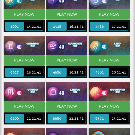
1002
15:21:40
2328
16:21:40
3586
17:21:40
9927
18:21:40
4636
19:21:40
4801
20:21:40
6100
21:21:40
6689
22:21:40
8371
23:21:40