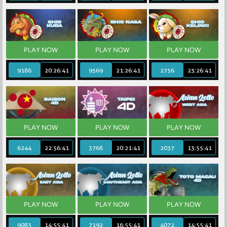
9186
20:26:40
9569
21:26:40
2756
23:26:40
6244
22:56:40
3768
20:21:40
2037
13:55:40
9083
14:55:40
7192
16:55:40
4072
14:55:40